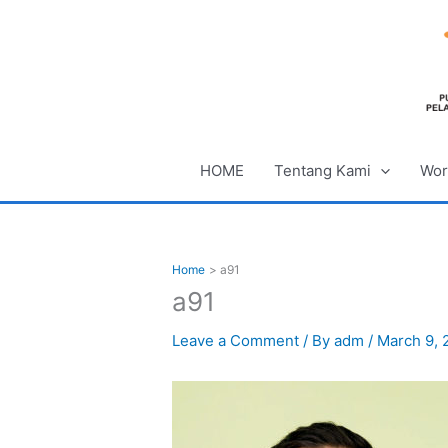
Skip
to
content
HOME
Tentang Kami
Wor
Home
a91
a91
Leave a Comment
/ By
adm
/
March 9, 