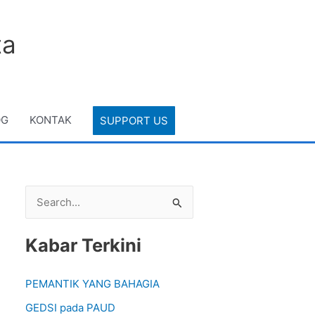
ta
OG
KONTAK
SUPPORT US
S
e
Kabar Terkini
a
r
PEMANTIK YANG BAHAGIA
c
GEDSI pada PAUD
h