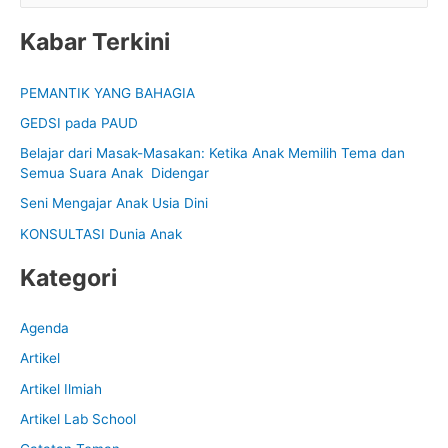
e
Kabar Terkini
a
r
PEMANTIK YANG BAHAGIA
c
GEDSI pada PAUD
h
f
Belajar dari Masak-Masakan: Ketika Anak Memilih Tema dan
Semua Suara Anak Didengar
o
Seni Mengajar Anak Usia Dini
r
:
KONSULTASI Dunia Anak
Kategori
Agenda
Artikel
Artikel Ilmiah
Artikel Lab School