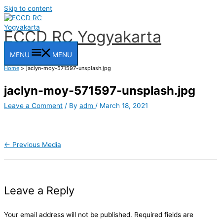
Skip to content
ECCD RC Yogyakarta
MENU
MENU
Home
jaclyn-moy-571597-unsplash.jpg
jaclyn-moy-571597-unsplash.jpg
Leave a Comment
/ By
adm
/
March 18, 2021
←
Previous Media
Leave a Reply
Your email address will not be published.
Required fields are