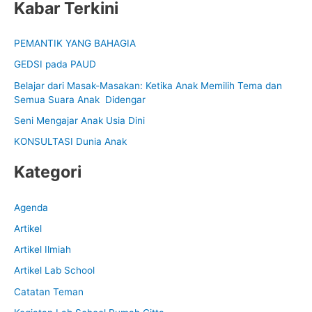
Kabar Terkini
a
r
PEMANTIK YANG BAHAGIA
c
GEDSI pada PAUD
h
f
Belajar dari Masak-Masakan: Ketika Anak Memilih Tema dan
Semua Suara Anak Didengar
o
Seni Mengajar Anak Usia Dini
r
:
KONSULTASI Dunia Anak
Kategori
Agenda
Artikel
Artikel Ilmiah
Artikel Lab School
Catatan Teman