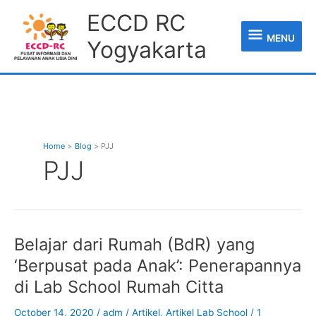
Skip
MENU
ECCD RC
to
content
MENU
Yogyakarta
Home
Blog
PJJ
PJJ
Belajar
Belajar dari Rumah (BdR) yang
dari
‘Berpusat pada Anak’: Penerapannya
Rumah
(BdR)
di Lab School Rumah Citta
yang
‘Berpusat
October 14, 2020
/
adm
/
Artikel
,
Artikel Lab School
/
1