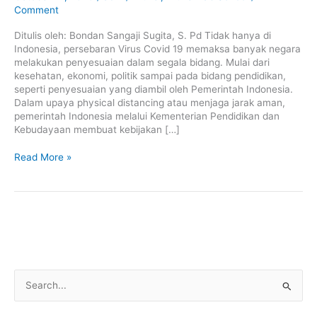
pada
Comment
Anak’:
Penerapannya
Ditulis oleh: Bondan Sangaji Sugita, S. Pd Tidak hanya di
di
Indonesia, persebaran Virus Covid 19 memaksa banyak negara
Lab
melakukan penyesuaian dalam segala bidang. Mulai dari
School
kesehatan, ekonomi, politik sampai pada bidang pendidikan,
Rumah
seperti penyesuaian yang diambil oleh Pemerintah Indonesia.
Citta
Dalam upaya physical distancing atau menjaga jarak aman,
pemerintah Indonesia melalui Kementerian Pendidikan dan
Kebudayaan membuat kebijakan […]
Read More »
S
e