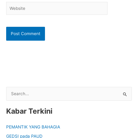
Website
S
e
Kabar Terkini
a
r
PEMANTIK YANG BAHAGIA
c
GEDSI pada PAUD
h