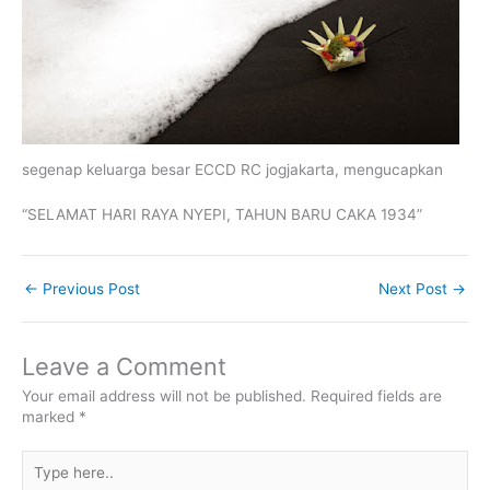
segenap keluarga besar ECCD RC jogjakarta, mengucapkan
“SELAMAT HARI RAYA NYEPI, TAHUN BARU CAKA 1934”
←
Previous Post
Next Post
→
Leave a Comment
Your email address will not be published.
Required fields are
marked
*
Type
here..