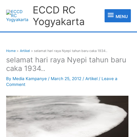
Skip
MENU
ECCD RC
to
content
MENU
Yogyakarta
Home
Artikel
selamat hari raya Nyepi tahun baru caka 1934..
selamat hari raya Nyepi tahun baru
caka 1934..
By
Media Kampanye
/
March 25, 2012
/
Artikel
/
Leave a
Comment