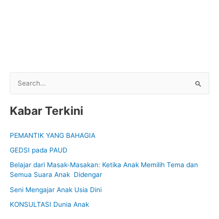
S
e
Kabar Terkini
a
r
PEMANTIK YANG BAHAGIA
c
GEDSI pada PAUD
h
f
Belajar dari Masak-Masakan: Ketika Anak Memilih Tema dan
Semua Suara Anak Didengar
o
Seni Mengajar Anak Usia Dini
r
:
KONSULTASI Dunia Anak