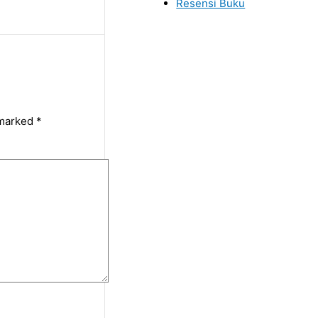
Resensi Buku
 marked
*