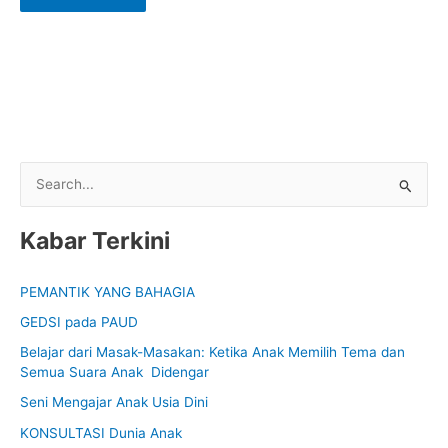
S
e
Kabar Terkini
a
r
PEMANTIK YANG BAHAGIA
c
GEDSI pada PAUD
h
f
Belajar dari Masak-Masakan: Ketika Anak Memilih Tema dan
Semua Suara Anak Didengar
o
Seni Mengajar Anak Usia Dini
r
:
KONSULTASI Dunia Anak