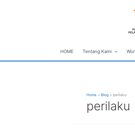
Skip
to
content
HOME
Tentang Kami
Wor
Home
Blog
perilaku
perilaku