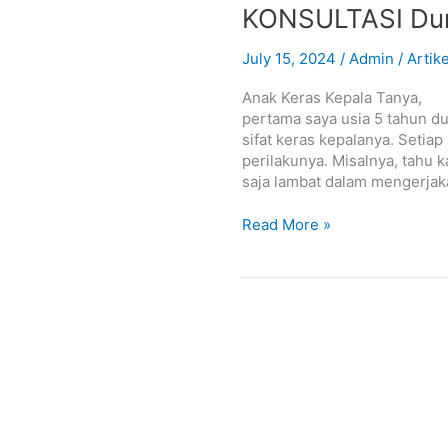
KONSULTASI
KONSULTASI Dun
Dunia
Anak
July 15, 2024
/
Admin
/
Artike
Anak Keras Kepala Tanya, 
pertama saya usia 5 tahun d
sifat keras kepalanya. Setiap 
perilakunya. Misalnya, tahu 
saja lambat dalam mengerjak
Read More »