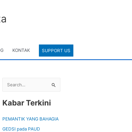
ta
OG
KONTAK
SUPPORT US
S
e
Kabar Terkini
a
r
PEMANTIK YANG BAHAGIA
c
GEDSI pada PAUD
h