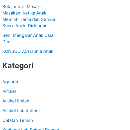
Belajar dari Masak-
f
Masakan: Ketika Anak
o
Memilih Tema dan Semua
r
Suara Anak Didengar
:
Seni Mengajar Anak Usia
Dini
KONSULTASI Dunia Anak
Kategori
Agenda
Artikel
Artikel Ilmiah
Artikel Lab School
Catatan Teman
Kegiatan Lab School Rumah