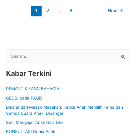
1
2
…
8
Next
→
S
e
Kabar Terkini
a
r
PEMANTIK YANG BAHAGIA
c
GEDSI pada PAUD
h
f
Belajar dari Masak-Masakan: Ketika Anak Memilih Tema dan
Semua Suara Anak Didengar
o
Seni Mengajar Anak Usia Dini
r
:
KONSULTASI Dunia Anak