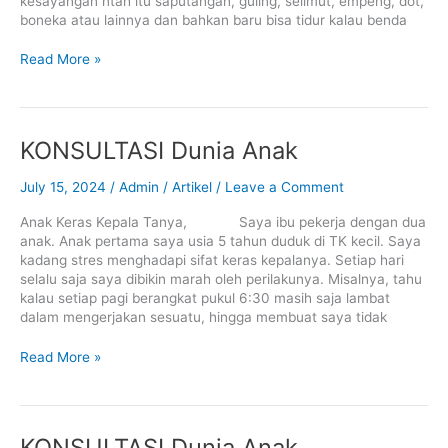
kesayangan ntah itu saputangan, guling, selimut, empeng, dot,
boneka atau lainnya dan bahkan baru bisa tidur kalau benda
Read More »
KONSULTASI
KONSULTASI Dunia Anak
Dunia
Anak
July 15, 2024
/
Admin
/
Artikel
/
Leave a Comment
Anak Keras Kepala Tanya, Saya ibu pekerja dengan dua
anak. Anak pertama saya usia 5 tahun duduk di TK kecil. Saya
kadang stres menghadapi sifat keras kepalanya. Setiap hari
selalu saja saya dibikin marah oleh perilakunya. Misalnya, tahu
kalau setiap pagi berangkat pukul 6:30 masih saja lambat
dalam mengerjakan sesuatu, hingga membuat saya tidak
Read More »
KONSULTASI
KONSULTASI Dunia Anak