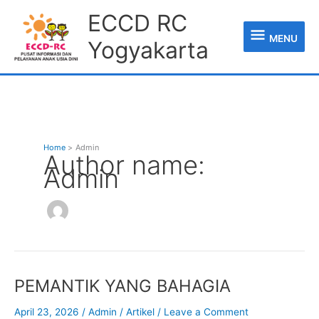
Skip
MENU
ECCD RC
to
content
MENU
Yogyakarta
Home
Admin
Author name:
Admin
PEMANTIK
PEMANTIK YANG BAHAGIA
YANG
BAHAGIA
April 23, 2026
/
Admin
/
Artikel
/
Leave a Comment