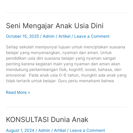
Seni
Seni Mengajar Anak Usia Dini
Mengajar
Anak
October 15, 2025
/
Admin
/
Artikel
/
Leave a Comment
Usia
Dini
Setiap sekolah mempunyai tujuan untuk menciptakan suasana
belajar yang menyenangkan, nyaman dan aman. Untuk
pendidikan usia dini suasana belajar yang nyaman sangat
penting karena kegiatan main yang nyaman dan aman akan
mendukung perkembangan fisik, kognitif, sosial, bahasa, dan
emosional. Pada anak usia 0–6 tahun, mungkin ada anak yang
tidak tertarik untuk belajar. Guru perlu memahami bahwa
Read More »
KONSULTASI
KONSULTASI Dunia Anak
Dunia
Anak
August 1, 2024
/
Admin
/
Artikel
/
Leave a Comment