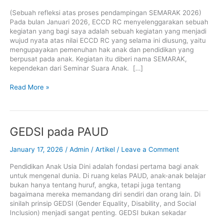
(Sebuah refleksi atas proses pendampingan SEMARAK 2026)
Pada bulan Januari 2026, ECCD RC menyelenggarakan sebuah
kegiatan yang bagi saya adalah sebuah kegiatan yang menjadi
wujud nyata atas nilai ECCD RC yang selama ini diusung, yaitu
mengupayakan pemenuhan hak anak dan pendidikan yang
berpusat pada anak. Kegiatan itu diberi nama SEMARAK,
kependekan dari Seminar Suara Anak. […]
Read More »
GEDSI
GEDSI pada PAUD
pada
PAUD
January 17, 2026
/
Admin
/
Artikel
/
Leave a Comment
Pendidikan Anak Usia Dini adalah fondasi pertama bagi anak
untuk mengenal dunia. Di ruang kelas PAUD, anak-anak belajar
bukan hanya tentang huruf, angka, tetapi juga tentang
bagaimana mereka memandang diri sendiri dan orang lain. Di
sinilah prinsip GEDSI (Gender Equality, Disability, and Social
Inclusion) menjadi sangat penting. GEDSI bukan sekadar