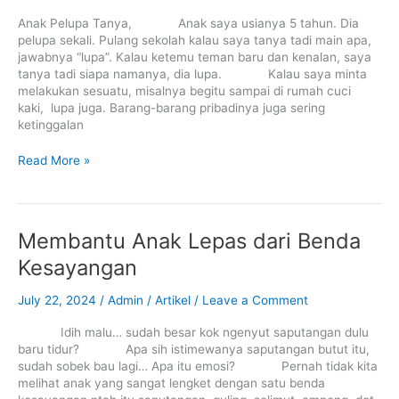
Anak Pelupa Tanya, Anak saya usianya 5 tahun. Dia
pelupa sekali. Pulang sekolah kalau saya tanya tadi main apa,
jawabnya “lupa”. Kalau ketemu teman baru dan kenalan, saya
tanya tadi siapa namanya, dia lupa. Kalau saya minta
melakukan sesuatu, misalnya begitu sampai di rumah cuci
kaki, lupa juga. Barang-barang pribadinya juga sering
ketinggalan
Read More »
Membantu
Membantu Anak Lepas dari Benda
Anak
Kesayangan
Lepas
dari
July 22, 2024
/
Admin
/
Artikel
/
Leave a Comment
Benda
Kesayangan
Idih malu… sudah besar kok ngenyut saputangan dulu
baru tidur? Apa sih istimewanya saputangan butut itu,
sudah sobek bau lagi… Apa itu emosi? Pernah tidak kita
melihat anak yang sangat lengket dengan satu benda