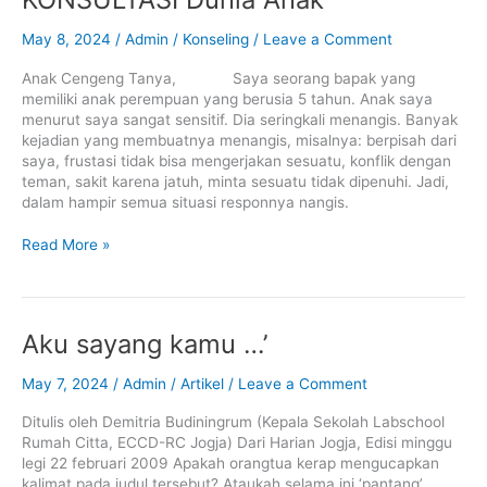
Dunia
Anak
May 8, 2024
/
Admin
/
Konseling
/
Leave a Comment
Anak Cengeng Tanya, Saya seorang bapak yang
memiliki anak perempuan yang berusia 5 tahun. Anak saya
menurut saya sangat sensitif. Dia seringkali menangis. Banyak
kejadian yang membuatnya menangis, misalnya: berpisah dari
saya, frustasi tidak bisa mengerjakan sesuatu, konflik dengan
teman, sakit karena jatuh, minta sesuatu tidak dipenuhi. Jadi,
dalam hampir semua situasi responnya nangis.
Read More »
Aku
Aku sayang kamu …’
sayang
kamu
May 7, 2024
/
Admin
/
Artikel
/
Leave a Comment
…’
Ditulis oleh Demitria Budiningrum (Kepala Sekolah Labschool
Rumah Citta, ECCD-RC Jogja) Dari Harian Jogja, Edisi minggu
legi 22 februari 2009 Apakah orangtua kerap mengucapkan
kalimat pada judul tersebut? Ataukah selama ini ‘pantang’