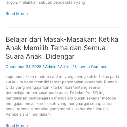
jargon, melainkan sebuah pendekatan yang
Read More »
Belajar
Belajar dari Masak-Masakan: Ketika
dari
Anak Memilih Tema dan Semua
Masak-
Masakan:
Suara Anak Didengar
Ketika
Anak
December 31, 2025
/
Admin
/
Artikel
/
Leave a Comment
Memilih
Tema
Laju pendidikan modern saat ini yang sering kali terfokus pada
dan
kurikulum yang memiliki target pencapaian akademis. Rumah
Semua
Citta yang mengajarkan kita kembali tentang esensi
Suara
pembelajaran berpusat pada anak. Di kelas Pra SD ini,
Anak
pendekatan pembelajaran mendalam bukan sekadar metode
Didengar
mengajar, melainkan filosofi yang menghargai setiap suara
anak, termasuk mereka yang memiliki kebutuhan khusus.
Pembelajaran mendalam
Read More »