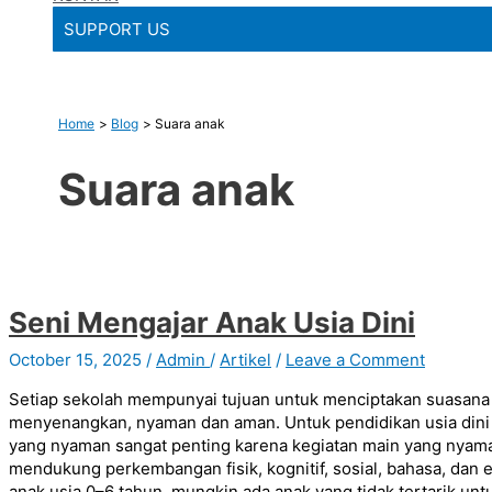
SUPPORT US
Home
Blog
Suara anak
Suara anak
Seni Mengajar Anak Usia Dini
October 15, 2025
/
Admin
/
Artikel
/
Leave a Comment
Setiap sekolah mempunyai tujuan untuk menciptakan suasana 
menyenangkan, nyaman dan aman. Untuk pendidikan usia dini 
yang nyaman sangat penting karena kegiatan main yang nyam
mendukung perkembangan fisik, kognitif, sosial, bahasa, dan
anak usia 0–6 tahun, mungkin ada anak yang tidak tertarik untu