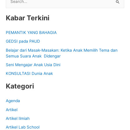
S
e
Kabar Terkini
a
r
PEMANTIK YANG BAHAGIA
c
GEDSI pada PAUD
h
f
Belajar dari Masak-Masakan: Ketika Anak Memilih Tema dan
Semua Suara Anak Didengar
o
Seni Mengajar Anak Usia Dini
r
:
KONSULTASI Dunia Anak
Kategori
Agenda
Artikel
Artikel Ilmiah
Artikel Lab School