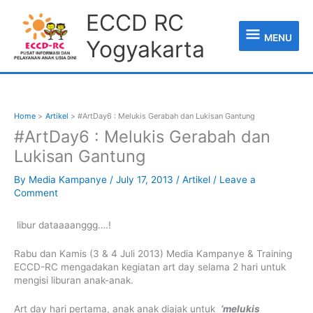
Skip
MENU
ECCD RC
to
content
MENU
Yogyakarta
Home
Artikel
#ArtDay6 : Melukis Gerabah dan Lukisan Gantung
#ArtDay6 : Melukis Gerabah dan
Lukisan Gantung
By
Media Kampanye
/
July 17, 2013
/
Artikel
/
Leave a
Comment
libur dataaaanggg….!
Rabu dan Kamis (3 & 4 Juli 2013) Media Kampanye & Training
ECCD-RC mengadakan kegiatan art day selama 2 hari untuk
mengisi liburan anak-anak.
Art day hari pertama, anak anak diajak untuk
‘melukis