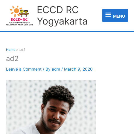
Skip
MENU
ECCD RC
to
content
MENU
Yogyakarta
Home
ad2
ad2
Leave a Comment
/ By
adm
/
March 9, 2020