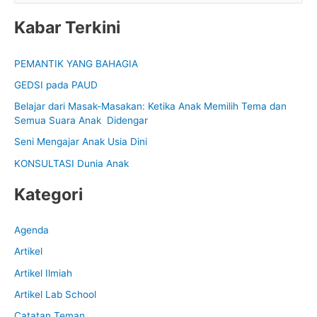
e
Kabar Terkini
a
r
PEMANTIK YANG BAHAGIA
c
GEDSI pada PAUD
h
f
Belajar dari Masak-Masakan: Ketika Anak Memilih Tema dan
Semua Suara Anak Didengar
o
Seni Mengajar Anak Usia Dini
r
:
KONSULTASI Dunia Anak
Kategori
Agenda
Artikel
Artikel Ilmiah
Artikel Lab School
Catatan Teman