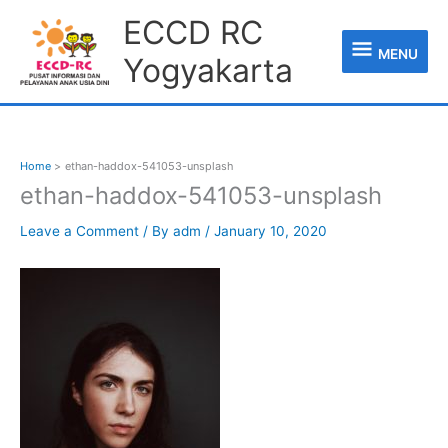
Skip
MENU
ECCD RC
to
content
MENU
Yogyakarta
Home
ethan-haddox-541053-unsplash
ethan-haddox-541053-unsplash
Leave a Comment
/ By
adm
/
January 10, 2020