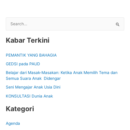
S
e
Kabar Terkini
a
r
PEMANTIK YANG BAHAGIA
c
GEDSI pada PAUD
h
f
Belajar dari Masak-Masakan: Ketika Anak Memilih Tema dan
Semua Suara Anak Didengar
o
Seni Mengajar Anak Usia Dini
r
:
KONSULTASI Dunia Anak
Kategori
Agenda