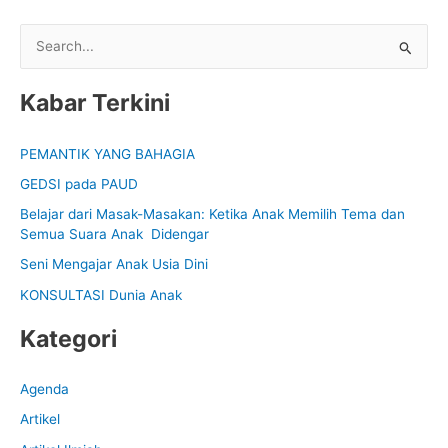
S
e
Kabar Terkini
a
r
PEMANTIK YANG BAHAGIA
c
GEDSI pada PAUD
h
f
Belajar dari Masak-Masakan: Ketika Anak Memilih Tema dan
Semua Suara Anak Didengar
o
Seni Mengajar Anak Usia Dini
r
:
KONSULTASI Dunia Anak
Kategori
Agenda
Artikel