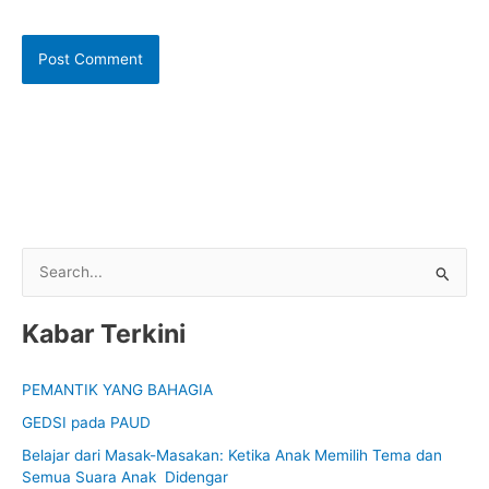
S
e
Kabar Terkini
a
r
PEMANTIK YANG BAHAGIA
c
GEDSI pada PAUD
h
f
Belajar dari Masak-Masakan: Ketika Anak Memilih Tema dan
Semua Suara Anak Didengar
o