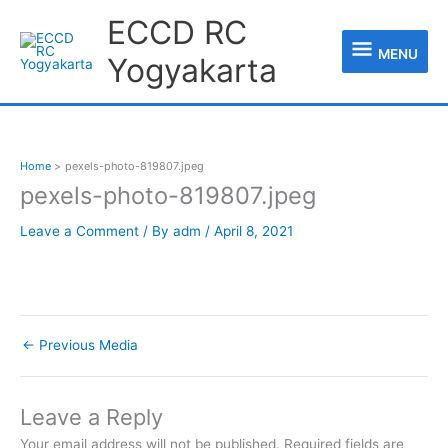
Skip
MENU
ECCD RC
to
content
MENU
Yogyakarta
Home
pexels-photo-819807.jpeg
pexels-photo-819807.jpeg
Leave a Comment
/ By
adm
/
April 8, 2021
←
Previous Media
Leave a Reply
Your email address will not be published.
Required fields are