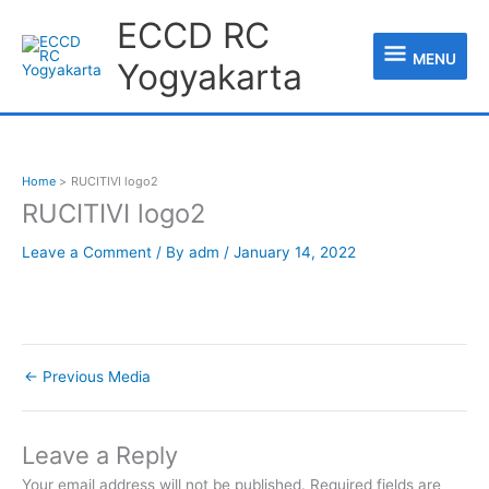
Skip
MENU
ECCD RC
to
content
MENU
Yogyakarta
Home
RUCITIVI logo2
RUCITIVI logo2
Leave a Comment
/ By
adm
/
January 14, 2022
←
Previous Media
Leave a Reply
Your email address will not be published.
Required fields are