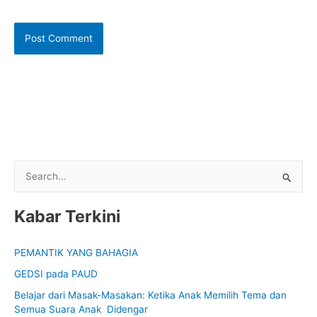
S
e
Kabar Terkini
a
r
PEMANTIK YANG BAHAGIA
c
GEDSI pada PAUD
h
f
Belajar dari Masak-Masakan: Ketika Anak Memilih Tema dan
Semua Suara Anak Didengar
o