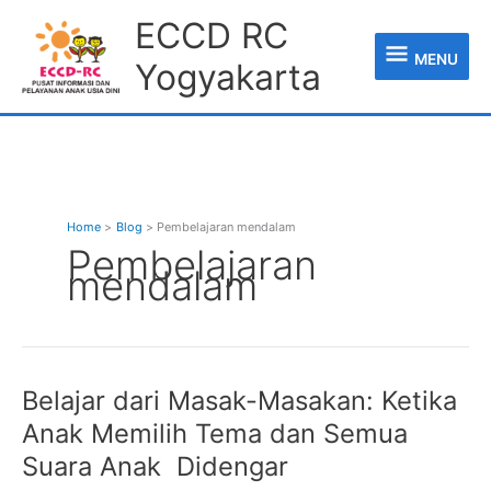
Skip
MENU
ECCD RC
to
content
MENU
Yogyakarta
Home
Blog
Pembelajaran mendalam
Pembelajaran
mendalam
Belajar
Belajar dari Masak-Masakan: Ketika
dari
Anak Memilih Tema dan Semua
Masak-
Masakan:
Suara Anak Didengar
Ketika