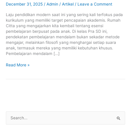
Anak
December 31, 2025
/
Admin
/
Artikel
/
Leave a Comment
Memilih
Tema
Laju pendidikan modern saat ini yang sering kali terfokus pada
dan
kurikulum yang memiliki target pencapaian akademis. Rumah
Semua
Citta yang mengajarkan kita kembali tentang esensi
Suara
pembelajaran berpusat pada anak. Di kelas Pra SD ini,
Anak
pendekatan pembelajaran mendalam bukan sekadar metode
Didengar
mengajar, melainkan filosofi yang menghargai setiap suara
anak, termasuk mereka yang memiliki kebutuhan khusus.
Pembelajaran mendalam […]
Read More »
S
e