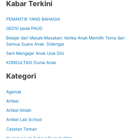
Kabar Terkini
a
r
PEMANTIK YANG BAHAGIA
c
GEDSI pada PAUD
h
f
Belajar dari Masak-Masakan: Ketika Anak Memilih Tema dan
Semua Suara Anak Didengar
o
Seni Mengajar Anak Usia Dini
r
:
KONSULTASI Dunia Anak
Kategori
Agenda
Artikel
Artikel Ilmiah
Artikel Lab School
Catatan Teman