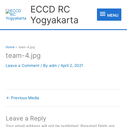
Skip
MENU
ECCD RC
to
content
MENU
Yogyakarta
Home
team-4.jpg
team-4.jpg
Leave a Comment
/ By
adm
/
April 2, 2021
←
Previous Media
Leave a Reply
Your email address will not be published.
Required fields are