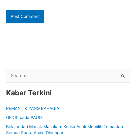
S
e
Kabar Terkini
a
r
PEMANTIK YANG BAHAGIA
c
GEDSI pada PAUD
h
f
Belajar dari Masak-Masakan: Ketika Anak Memilih Tema dan
Semua Suara Anak Didengar
o