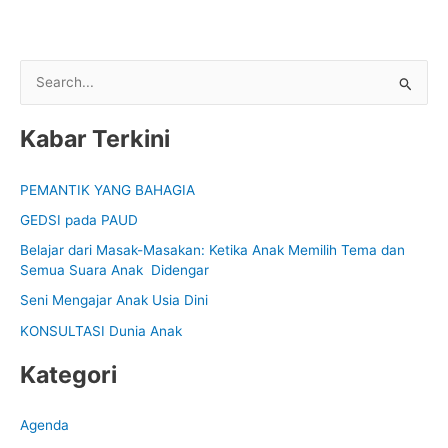
S
e
Kabar Terkini
a
r
PEMANTIK YANG BAHAGIA
c
GEDSI pada PAUD
h
f
Belajar dari Masak-Masakan: Ketika Anak Memilih Tema dan
Semua Suara Anak Didengar
o
Seni Mengajar Anak Usia Dini
r
:
KONSULTASI Dunia Anak
Kategori
Agenda