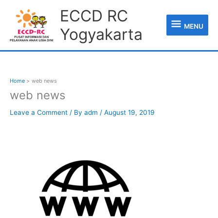
Skip
MENU
ECCD RC
to
content
MENU
Yogyakarta
Home
web news
web news
Leave a Comment
/ By
adm
/
August 19, 2019