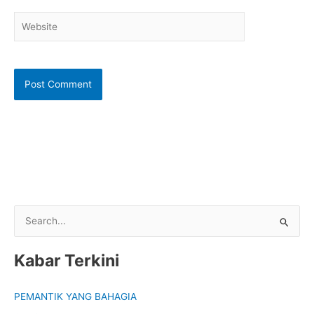
Website
S
e
Kabar Terkini
a
r
PEMANTIK YANG BAHAGIA
c