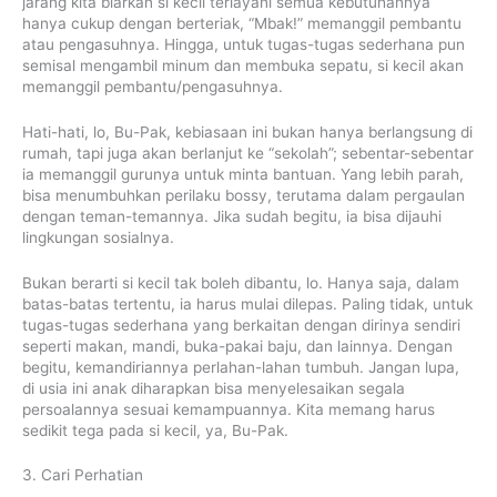
jarang kita biarkan si kecil terlayani semua kebutuhannya
hanya cukup dengan berteriak, “Mbak!” memanggil pembantu
atau pengasuhnya. Hingga, untuk tugas-tugas sederhana pun
semisal mengambil minum dan membuka sepatu, si kecil akan
memanggil pembantu/pengasuhnya.
Hati-hati, lo, Bu-Pak, kebiasaan ini bukan hanya berlangsung di
rumah, tapi juga akan berlanjut ke “sekolah”; sebentar-sebentar
ia memanggil gurunya untuk minta bantuan. Yang lebih parah,
bisa menumbuhkan perilaku bossy, terutama dalam pergaulan
dengan teman-temannya. Jika sudah begitu, ia bisa dijauhi
lingkungan sosialnya.
Bukan berarti si kecil tak boleh dibantu, lo. Hanya saja, dalam
batas-batas tertentu, ia harus mulai dilepas. Paling tidak, untuk
tugas-tugas sederhana yang berkaitan dengan dirinya sendiri
seperti makan, mandi, buka-pakai baju, dan lainnya. Dengan
begitu, kemandiriannya perlahan-lahan tumbuh. Jangan lupa,
di usia ini anak diharapkan bisa menyelesaikan segala
persoalannya sesuai kemampuannya. Kita memang harus
sedikit tega pada si kecil, ya, Bu-Pak.
3. Cari Perhatian