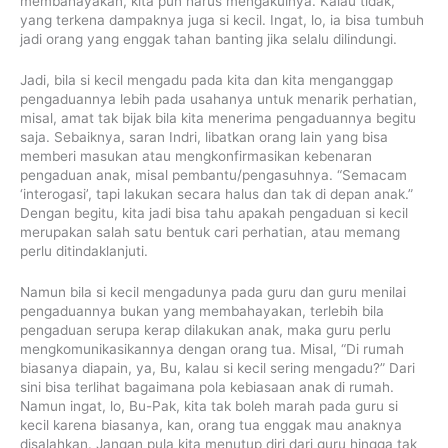
membahayakan, kita pun harus mengakuinya. Kalau tidak,
yang terkena dampaknya juga si kecil. Ingat, lo, ia bisa tumbuh
jadi orang yang enggak tahan banting jika selalu dilindungi.
Jadi, bila si kecil mengadu pada kita dan kita menganggap
pengaduannya lebih pada usahanya untuk menarik perhatian,
misal, amat tak bijak bila kita menerima pengaduannya begitu
saja. Sebaiknya, saran Indri, libatkan orang lain yang bisa
memberi masukan atau mengkonfirmasikan kebenaran
pengaduan anak, misal pembantu/pengasuhnya. “Semacam
‘interogasi’, tapi lakukan secara halus dan tak di depan anak.”
Dengan begitu, kita jadi bisa tahu apakah pengaduan si kecil
merupakan salah satu bentuk cari perhatian, atau memang
perlu ditindaklanjuti.
Namun bila si kecil mengadunya pada guru dan guru menilai
pengaduannya bukan yang membahayakan, terlebih bila
pengaduan serupa kerap dilakukan anak, maka guru perlu
mengkomunikasikannya dengan orang tua. Misal, “Di rumah
biasanya diapain, ya, Bu, kalau si kecil sering mengadu?” Dari
sini bisa terlihat bagaimana pola kebiasaan anak di rumah.
Namun ingat, lo, Bu-Pak, kita tak boleh marah pada guru si
kecil karena biasanya, kan, orang tua enggak mau anaknya
disalahkan. Jangan pula kita menutup diri dari guru hingga tak