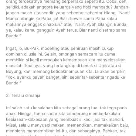
orang terdekatnya memang berperilaku seperti itu. Coba, deh,
selidiki, adakah anggota keluarga yang hobi mengadu? Jangan-
jangan malah kita sendiri yang sebentar-sebentar bilang, “Nanti
Mama bilangin ke Papa, lo! Biar dijewer sama Papa kalau
makannya enggak dihabisin.” atau “Nanti Ayah bilangin Bunda,
ya, kalau kamu gangguin Ayah terus. Biar nanti disetrap sama
Bunda.”
Ingat, lo, Bu-Pak, modelling atau peniruan masih cukup
dominan di usia ini. Selain, omongan semacam itu cuma
membikin si kecil meragukan kemampuan kita menyelesaikan
masalah. Soalnya, yang tertangkap di benak si Upik atau si
Buyung, kan, memang ketidakmampuan kita. Ia akan berpikir,
“Kok, ayahku payah banget, sih, sebentar-sebentar ngadu ke
Bunda.”
2. Terlalu dimanja
Ini salah satu kesalahan kita sebagai orang tua: tak tega pada
anak. Hingga, tanpa sadar kita cenderung memberlakukan
kebiasaan-kebiasaan yang membuat si kecil jadi tak mandiri.
Misal, selalu menyuapi makan, memandikan, memakaikan baju,
menolong mengambilkan ini-itu, dan sebagainya. Bahkan, tak