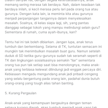
memang sering merasa tak berdaya. Nah, dalam keadaan tak
berdaya inilah, si kecil merasa perlu lari pada orang tua atau
gurunya. Dengan kata lain, ia meminta kita atau gurunya
menjadi perpanjangan tangannya dalam menyelesaikan
masalah. Soalnya, di kelas siapa lagi, sih, yang pantas
dianggap sebagai tokoh yang mampu melindungi selain guru?
Sementara di rumah, cuma ayah-ibunya, kan?
Tentu hal ini tak boleh dibiarkan. Jangan lupa, anak terus
tumbuh dan berkembang. Selama di TK, tuntutan semacam ini
mungkin tak menimbulkan masalah buat guru. Namun setelah
duduk di SD ketika guru-gurunya sudah tak seramah seperti di
TK dan lingkungan sosialisasinya semakin “liar” sementara
orang tua pun tak setiap saat bisa menolongnya, maka anak-
anak yang terbiasa kelewat dilindungi jadi enggak percaya diri.
Kebiasaan mengadu mengundang anak jadi pribadi cengeng
yang selalu bergantung pada orang lain, padahal dunia butuh
orang-orang yang tough alias tahan banting.
5. Kurang Pergaulan
Anak-anak yang kemampuan bergaulnya dengan teman
sebaya kurang diasah, akan tumbuh menjadi anak yang tak