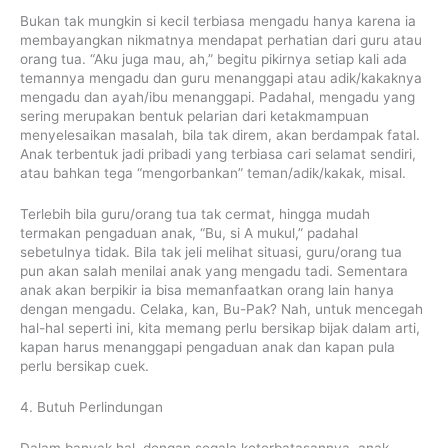
Bukan tak mungkin si kecil terbiasa mengadu hanya karena ia
membayangkan nikmatnya mendapat perhatian dari guru atau
orang tua. “Aku juga mau, ah,” begitu pikirnya setiap kali ada
temannya mengadu dan guru menanggapi atau adik/kakaknya
mengadu dan ayah/ibu menanggapi. Padahal, mengadu yang
sering merupakan bentuk pelarian dari ketakmampuan
menyelesaikan masalah, bila tak direm, akan berdampak fatal.
Anak terbentuk jadi pribadi yang terbiasa cari selamat sendiri,
atau bahkan tega “mengorbankan” teman/adik/kakak, misal.
Terlebih bila guru/orang tua tak cermat, hingga mudah
termakan pengaduan anak, “Bu, si A mukul,” padahal
sebetulnya tidak. Bila tak jeli melihat situasi, guru/orang tua
pun akan salah menilai anak yang mengadu tadi. Sementara
anak akan berpikir ia bisa memanfaatkan orang lain hanya
dengan mengadu. Celaka, kan, Bu-Pak? Nah, untuk mencegah
hal-hal seperti ini, kita memang perlu bersikap bijak dalam arti,
kapan harus menanggapi pengaduan anak dan kapan pula
perlu bersikap cuek.
4. Butuh Perlindungan
Dalam banyak hal, dengan segala keterbatasannya, anak