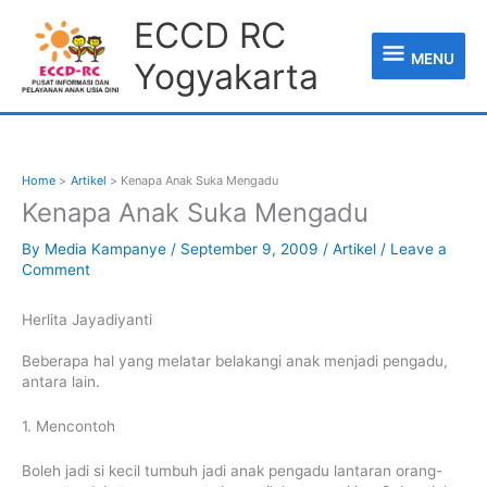
Skip
MENU
ECCD RC
to
content
MENU
Yogyakarta
Home
Artikel
Kenapa Anak Suka Mengadu
Kenapa Anak Suka Mengadu
By
Media Kampanye
/
September 9, 2009
/
Artikel
/
Leave a
Comment
Herlita Jayadiyanti
Beberapa hal yang melatar belakangi anak menjadi pengadu,
antara lain.
1. Mencontoh
Boleh jadi si kecil tumbuh jadi anak pengadu lantaran orang-