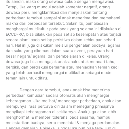
itu sendiri, maka orang dewasa cukup dengan mengawasi.
Tetapi, jika yang muncul adalah komentar negatif, orang
dewasa perlu mengklarifikasi dan menjelaskan tentang
perbedaan tersebut sampai si anak menerima dan memahami
makna dari perbedaan tersebut. Selain itu, pembiasaan
menghargai multikultur pada anak yang selama ini dilakukan di
ECCD-RC, bisa dilakukan pada setiap kesempatan atau terjadi
secara alami pada setiap peristiwa dalam kehidupan sehari-
hari. Hal ini juga dilakukan melalui pengenalan budaya, agama,
dan suku yang dikemas dalam suatu event, perayaan hari
besar negara/ agama, dan pembelajaran di kelas. Orang
dewasa juga bisa mengajak anak-anak untuk mencari tahu,
berpikir, dan berdiskusi bersama atau menjadikan teman kecil
yang telah berhasil menghargai multikultur sebagai model
teman lain untuk ditiru.
Dengan cara tersebut, anak-anak bisa menerima
perbedaan kemudian secara otomatis akan menghargai
keberagaman. Jika melihat/ mendengar perbedaan, anak akan
mempunyai rasa percaya diri dalam memegang prinsipnya
menyikapi keberagaman di sekitarnya. Anak juga akan lebih
menghormati & memberi toleransi pada sesama, mampu
melestarikan budaya, serta mencintai & menjaga perdamaian.
Dengan demikian, Bhineka Tunggal Ika pun bisa terwujud di