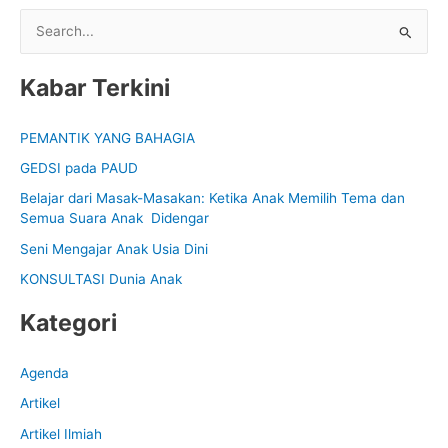
S
e
Kabar Terkini
a
r
PEMANTIK YANG BAHAGIA
c
GEDSI pada PAUD
h
f
Belajar dari Masak-Masakan: Ketika Anak Memilih Tema dan
Semua Suara Anak Didengar
o
Seni Mengajar Anak Usia Dini
r
:
KONSULTASI Dunia Anak
Kategori
Agenda
Artikel
Artikel Ilmiah