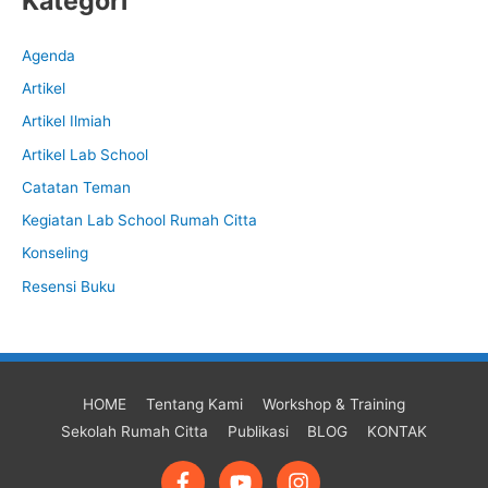
Kategori
Agenda
Artikel
Artikel Ilmiah
Artikel Lab School
Catatan Teman
Kegiatan Lab School Rumah Citta
Konseling
Resensi Buku
HOME
Tentang Kami
Workshop & Training
Sekolah Rumah Citta
Publikasi
BLOG
KONTAK