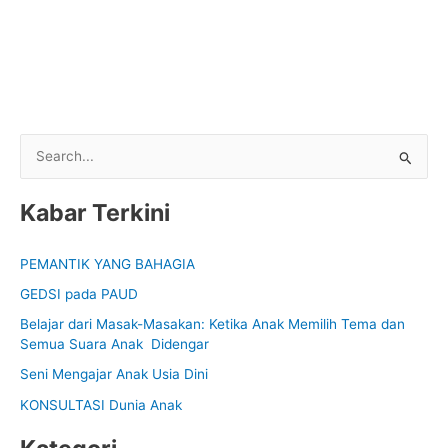
S
e
Kabar Terkini
a
r
PEMANTIK YANG BAHAGIA
c
GEDSI pada PAUD
h
f
Belajar dari Masak-Masakan: Ketika Anak Memilih Tema dan
Semua Suara Anak Didengar
o
Seni Mengajar Anak Usia Dini
r
:
KONSULTASI Dunia Anak