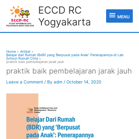
Skip
MENU
ECCD RC
to
content
MENU
Yogyakarta
Home
Artikel
Belajar dari Rumah (BdR) yang ‘Berpusat pada Anak’: Penerapannya di Lab
School Rumah Citta
praktik baik pembelajaran jarak jauh
praktik baik pembelajaran jarak jauh
Leave a Comment
/ By
adm
/
October 14, 2020