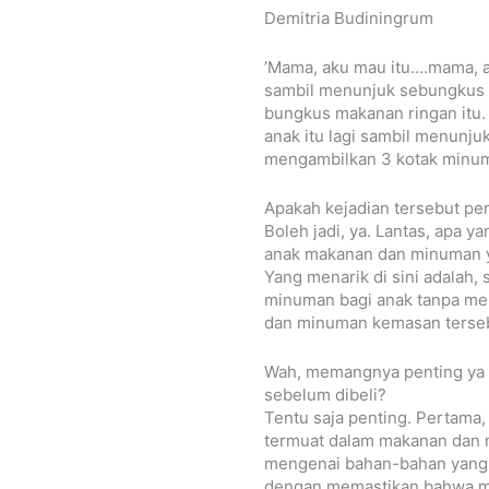
Demitria Budiningrum
’Mama, aku mau itu….mama, ak
sambil menunjuk sebungkus
bungkus makanan ringan itu.
anak itu lagi sambil menunj
mengambilkan 3 kotak minuma
Apakah kejadian tersebut per
Boleh jadi, ya. Lantas, apa y
anak makanan dan minuman ya
Yang menarik di sini adalah
minuman bagi anak tanpa me
dan minuman kemasan terse
Wah, memangnya penting ya
sebelum dibeli?
Tentu saja penting. Pertama,
termuat dalam makanan dan 
mengenai bahan-bahan yang a
dengan memastikan bahwa m