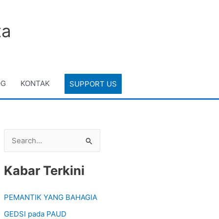
ta
OG
KONTAK
SUPPORT US
S
e
Kabar Terkini
a
r
PEMANTIK YANG BAHAGIA
c
GEDSI pada PAUD
h