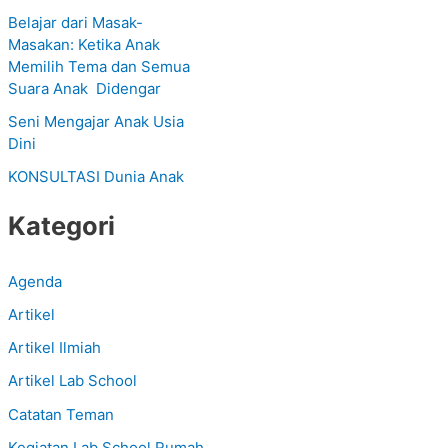
Belajar dari Masak-
f
Masakan: Ketika Anak
o
Memilih Tema dan Semua
r
Suara Anak Didengar
:
Seni Mengajar Anak Usia
Dini
KONSULTASI Dunia Anak
Kategori
Agenda
Artikel
Artikel Ilmiah
Artikel Lab School
Catatan Teman
Kegiatan Lab School Rumah