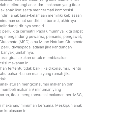
telah melindungi anak dari makanan yang tidak
jak anak ikut serta mencermati komposisi
diri, anak lama-kelamaan memiliki kebiasaan
numan sehat sendiri. ini berarti, akhirnya
lindungi dirinya sendiri.
 perlu kita cermati? Pada umumnya, kita dapat
ng mengandung pewarna, pemanis, pengawet,
Glutamate (MSG) atau Mono Natrium Glutamate
 perlu diwaspadai adalah jika kandungan
u banyak jumlahnya.
t orangtua lakukan untuk membiasakan
isi makanan ini.
han tertentu tidak baik jika dikonsumsi. Tentu
 tahu bahan-bahan mana yang ramah jika
dak.
 anak aturan mengkonsumsi makanan dan
h membeli makanan/ minuman yang
arna, tidak mengkonsumsi makanan ber-MSG,
isi makanan/ minuman bersama. Meskipun anak
n kebiasaan ini.