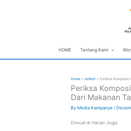
Skip
to
content
HOME
Tentang Kami
Wor
Home
Artikel
Periksa Komposisi
Periksa Komposi
Dari Makanan Ta
By
Media Kampanye
/
Decemb
Dimuat di Harian Jogja