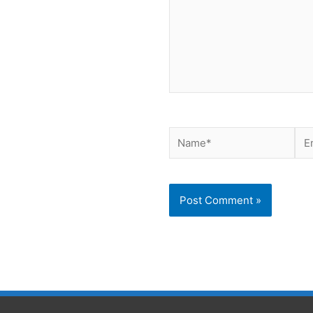
Name*
Ema