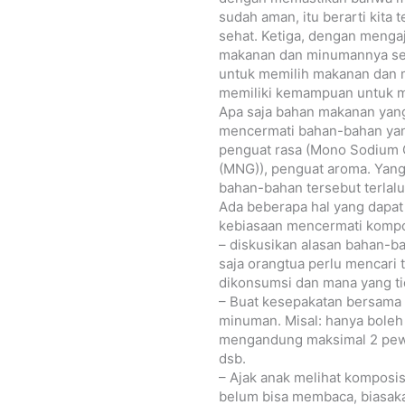
sudah aman, itu berarti kita 
sehat. Ketiga, dengan menga
makanan dan minumannya sen
untuk memilih makanan dan mi
memiliki kemampuan untuk me
Apa saja bahan makanan yang
mencermati bahan-bahan ya
penguat rasa (Mono Sodium 
(MNG)), penguat aroma. Yang
bahan-bahan tersebut terlal
Ada beberapa hal yang dapa
kebiasaan mencermati kompos
– diskusikan alasan bahan-ba
saja orangtua perlu mencari
dikonsumsi dan mana yang ti
– Buat kesepakatan bersama
minuman. Misal: hanya bole
mengandung maksimal 2 pew
dsb.
– Ajak anak melihat kompos
belum bisa membaca, biasaka