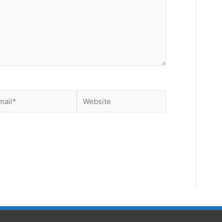
il*
Website