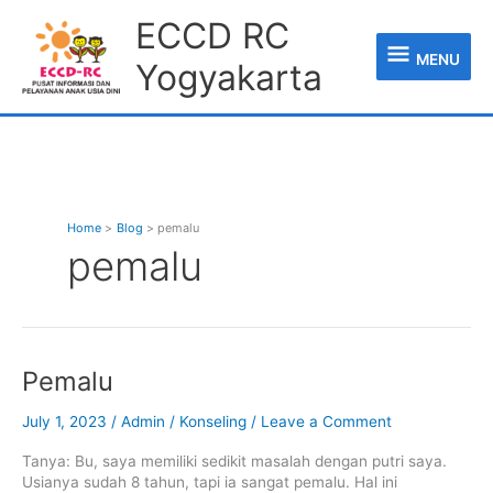
Skip
MENU
ECCD RC
to
content
MENU
Yogyakarta
Home
Blog
pemalu
pemalu
Pemalu
Pemalu
July 1, 2023
/
Admin
/
Konseling
/
Leave a Comment
Tanya: Bu, saya memiliki sedikit masalah dengan putri saya.
Usianya sudah 8 tahun, tapi ia sangat pemalu. Hal ini