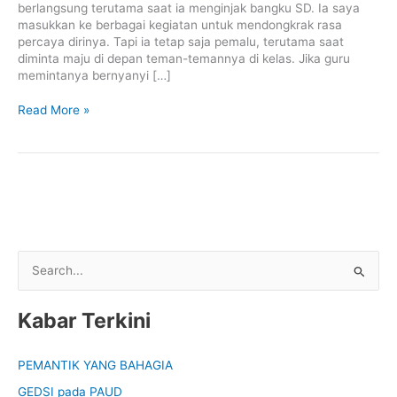
berlangsung terutama saat ia menginjak bangku SD. Ia saya
masukkan ke berbagai kegiatan untuk mendongkrak rasa
percaya dirinya. Tapi ia tetap saja pemalu, terutama saat
diminta maju di depan teman-temannya di kelas. Jika guru
memintanya bernyanyi […]
Read More »
S
e
Kabar Terkini
a
r
PEMANTIK YANG BAHAGIA
c
GEDSI pada PAUD
h