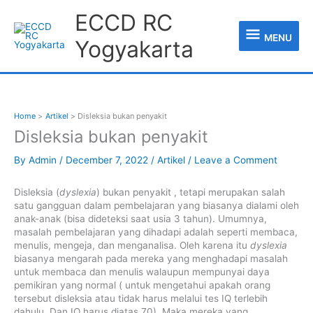
Skip
MENU
ECCD RC
to
content
MENU
Yogyakarta
Home
Artikel
Disleksia bukan penyakit
Disleksia bukan penyakit
By
Admin
/
December 7, 2022
/
Artikel
/
Leave a Comment
Disleksia (
dyslexia
) bukan penyakit , tetapi merupakan salah
satu gangguan dalam pembelajaran yang biasanya dialami oleh
anak-anak (bisa dideteksi saat usia 3 tahun). Umumnya,
masalah pembelajaran yang dihadapi adalah seperti membaca,
menulis, mengeja, dan menganalisa. Oleh karena itu
dyslexia
biasanya mengarah pada mereka yang menghadapi masalah
untuk membaca dan menulis walaupun mempunyai daya
pemikiran yang normal ( untuk mengetahui apakah orang
tersebut disleksia atau tidak harus melalui tes IQ terlebih
dahulu. Dan IQ harus diatas 70). Maka mereka yang