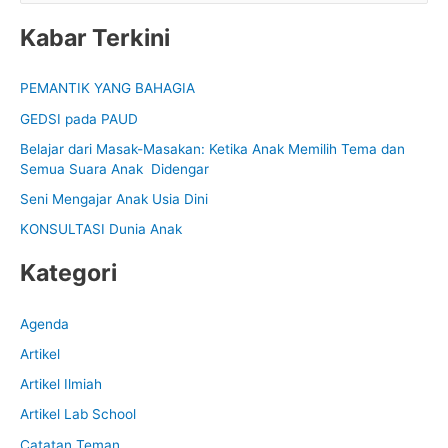
e
Kabar Terkini
a
r
PEMANTIK YANG BAHAGIA
c
GEDSI pada PAUD
h
f
Belajar dari Masak-Masakan: Ketika Anak Memilih Tema dan
Semua Suara Anak Didengar
o
Seni Mengajar Anak Usia Dini
r
:
KONSULTASI Dunia Anak
Kategori
Agenda
Artikel
Artikel Ilmiah
Artikel Lab School
Catatan Teman