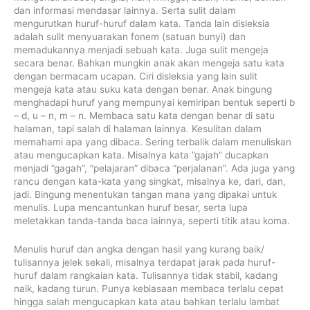
dan informasi mendasar lainnya. Serta sulit dalam
mengurutkan huruf-huruf dalam kata. Tanda lain disleksia
adalah sulit menyuarakan fonem (satuan bunyi) dan
memadukannya menjadi sebuah kata. Juga sulit mengeja
secara benar. Bahkan mungkin anak akan mengeja satu kata
dengan bermacam ucapan. Ciri disleksia yang lain sulit
mengeja kata atau suku kata dengan benar. Anak bingung
menghadapi huruf yang mempunyai kemiripan bentuk seperti b
– d, u – n, m – n. Membaca satu kata dengan benar di satu
halaman, tapi salah di halaman lainnya. Kesulitan dalam
memahami apa yang dibaca. Sering terbalik dalam menuliskan
atau mengucapkan kata. Misalnya kata ”gajah” ducapkan
menjadi ”gagah”, “pelajaran” dibaca “perjalanan”. Ada juga yang
rancu dengan kata-kata yang singkat, misalnya ke, dari, dan,
jadi. Bingung menentukan tangan mana yang dipakai untuk
menulis. Lupa mencantunkan huruf besar, serta lupa
meletakkan tanda-tanda baca lainnya, seperti titik atau koma.
Menulis huruf dan angka dengan hasil yang kurang baik/
tulisannya jelek sekali, misalnya terdapat jarak pada huruf-
huruf dalam rangkaian kata. Tulisannya tidak stabil, kadang
naik, kadang turun. Punya kebiasaan membaca terlalu cepat
hingga salah mengucapkan kata atau bahkan terlalu lambat