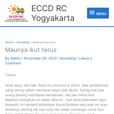
Skip
MENU
ECCD RC
to
content
MENU
Yogyakarta
Home
Konseling
Maunya ikut terus
Maunya ikut terus
By
Admin
/
November 29, 2022
/
Konseling
/
Leave a
Comment
Tanya:
Anak saya, laki-laki. Saat ini umurnya 4 tahun. Ada perilakunya
yang sering sekali membuat saya naik darah. Setiap kali ada
orang datang membawa kendaraan, dia pas minta ikut.
Awalnya keinginan ini selalu dituruti , tapi lama kelamaan saya
khawatir ini menjadi kebiasaan buruk.Bahkan kalo ada om atau
tantenya datang dai luar kota dia selalu menangis minta ikut.