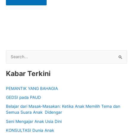
S
e
Kabar Terkini
a
r
PEMANTIK YANG BAHAGIA
c
GEDSI pada PAUD
h
f
Belajar dari Masak-Masakan: Ketika Anak Memilih Tema dan
Semua Suara Anak Didengar
o
Seni Mengajar Anak Usia Dini
r
:
KONSULTASI Dunia Anak