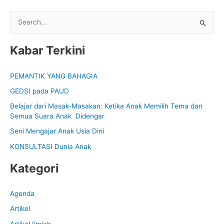
S
e
Kabar Terkini
a
r
PEMANTIK YANG BAHAGIA
c
GEDSI pada PAUD
h
f
Belajar dari Masak-Masakan: Ketika Anak Memilih Tema dan
Semua Suara Anak Didengar
o
Seni Mengajar Anak Usia Dini
r
:
KONSULTASI Dunia Anak
Kategori
Agenda
Artikel
Artikel Ilmiah