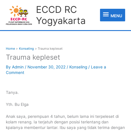
Skip
MENU
ECCD RC
to
content
MENU
Yogyakarta
Home
Konseling
Trauma kepleset
Trauma kepleset
By
Admin
/
November 30, 2022
/
Konseling
/
Leave a
Comment
Tanya.
Yth. Bu Elga
Anak saya, perempuan 4 tahun, belum lama ini terpeleset di
kolam renang. Ia terjatuh dengan posisi terlentang dan
kpalanya membentur lantar. Ibu saya yang tidak terima dengan